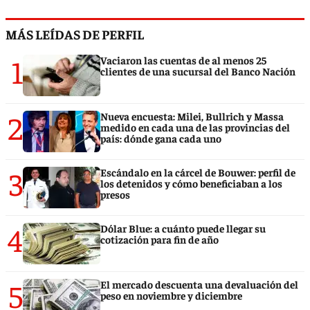
MÁS LEÍDAS DE PERFIL
1
Vaciaron las cuentas de al menos 25
clientes de una sucursal del Banco Nación
2
Nueva encuesta: Milei, Bullrich y Massa
medido en cada una de las provincias del
país: dónde gana cada uno
3
Escándalo en la cárcel de Bouwer: perfil de
los detenidos y cómo beneficiaban a los
presos
4
Dólar Blue: a cuánto puede llegar su
cotización para fin de año
5
El mercado descuenta una devaluación del
peso en noviembre y diciembre