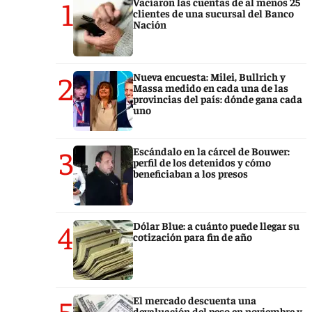
1
Vaciaron las cuentas de al menos 25
clientes de una sucursal del Banco
Nación
2
Nueva encuesta: Milei, Bullrich y
Massa medido en cada una de las
provincias del país: dónde gana cada
uno
3
Escándalo en la cárcel de Bouwer:
perfil de los detenidos y cómo
beneficiaban a los presos
4
Dólar Blue: a cuánto puede llegar su
cotización para fin de año
5
El mercado descuenta una
devaluación del peso en noviembre y