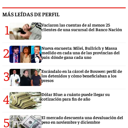
MÁS LEÍDAS DE PERFIL
1
Vaciaron las cuentas de al menos 25
clientes de una sucursal del Banco Nación
2
Nueva encuesta: Milei, Bullrich y Massa
medido en cada una de las provincias del
país: dónde gana cada uno
3
Escándalo en la cárcel de Bouwer: perfil de
los detenidos y cómo beneficiaban a los
presos
4
Dólar Blue: a cuánto puede llegar su
cotización para fin de año
5
El mercado descuenta una devaluación del
peso en noviembre y diciembre