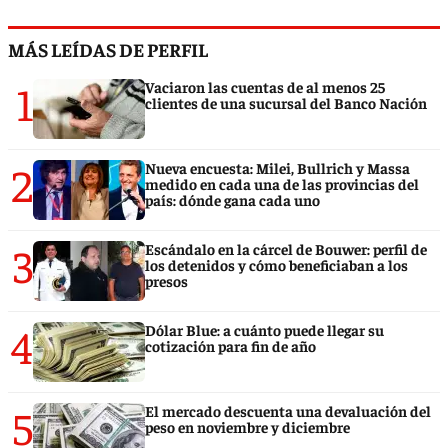
MÁS LEÍDAS DE PERFIL
1
Vaciaron las cuentas de al menos 25
clientes de una sucursal del Banco Nación
2
Nueva encuesta: Milei, Bullrich y Massa
medido en cada una de las provincias del
país: dónde gana cada uno
3
Escándalo en la cárcel de Bouwer: perfil de
los detenidos y cómo beneficiaban a los
presos
4
Dólar Blue: a cuánto puede llegar su
cotización para fin de año
5
El mercado descuenta una devaluación del
peso en noviembre y diciembre