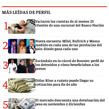
MÁS LEÍDAS DE PERFIL
1
Vaciaron las cuentas de al menos 25
clientes de una sucursal del Banco Nación
2
Nueva encuesta: Milei, Bullrich y Massa
medido en cada una de las provincias del
país: dónde gana cada uno
3
Escándalo en la cárcel de Bouwer: perfil de
los detenidos y cómo beneficiaban a los
presos
4
Dólar Blue: a cuánto puede llegar su
cotización para fin de año
5
El mercado descuenta una devaluación del
peso en noviembre y diciembre