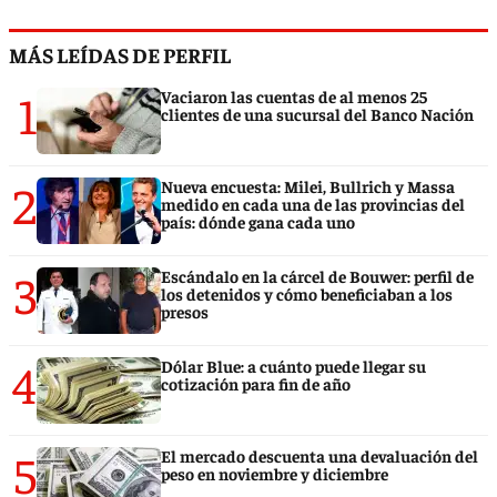
MÁS LEÍDAS DE PERFIL
1
Vaciaron las cuentas de al menos 25
clientes de una sucursal del Banco Nación
2
Nueva encuesta: Milei, Bullrich y Massa
medido en cada una de las provincias del
país: dónde gana cada uno
3
Escándalo en la cárcel de Bouwer: perfil de
los detenidos y cómo beneficiaban a los
presos
4
Dólar Blue: a cuánto puede llegar su
cotización para fin de año
5
El mercado descuenta una devaluación del
peso en noviembre y diciembre