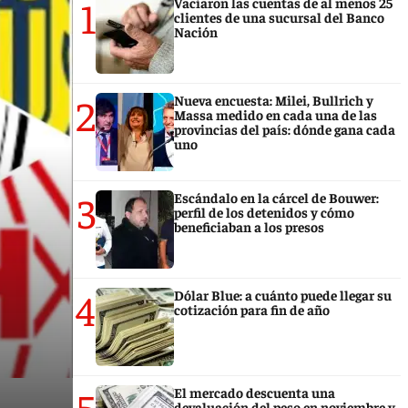
1
Vaciaron las cuentas de al menos 25
clientes de una sucursal del Banco
Nación
2
Nueva encuesta: Milei, Bullrich y
Massa medido en cada una de las
provincias del país: dónde gana cada
uno
3
Escándalo en la cárcel de Bouwer:
perfil de los detenidos y cómo
beneficiaban a los presos
4
Dólar Blue: a cuánto puede llegar su
cotización para fin de año
5
El mercado descuenta una
devaluación del peso en noviembre y