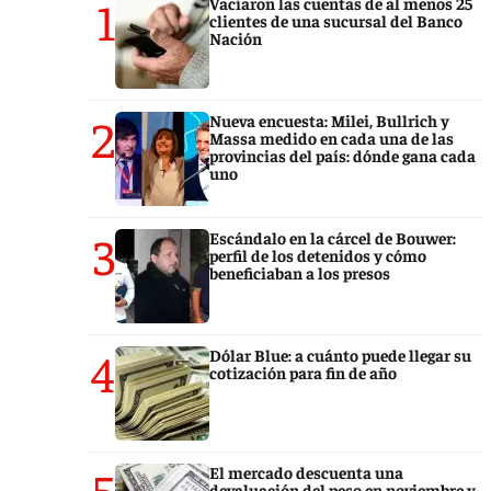
1
Vaciaron las cuentas de al menos 25
clientes de una sucursal del Banco
Nación
2
Nueva encuesta: Milei, Bullrich y
Massa medido en cada una de las
provincias del país: dónde gana cada
uno
3
Escándalo en la cárcel de Bouwer:
perfil de los detenidos y cómo
beneficiaban a los presos
4
Dólar Blue: a cuánto puede llegar su
cotización para fin de año
5
El mercado descuenta una
devaluación del peso en noviembre y