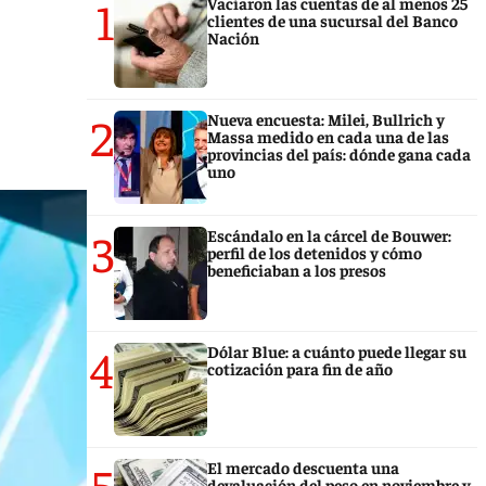
1
Vaciaron las cuentas de al menos 25
clientes de una sucursal del Banco
Nación
2
Nueva encuesta: Milei, Bullrich y
Massa medido en cada una de las
provincias del país: dónde gana cada
uno
3
Escándalo en la cárcel de Bouwer:
perfil de los detenidos y cómo
beneficiaban a los presos
4
Dólar Blue: a cuánto puede llegar su
cotización para fin de año
5
El mercado descuenta una
devaluación del peso en noviembre y