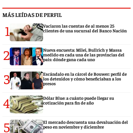
MÁS LEÍDAS DE PERFIL
1
Vaciaron las cuentas de al menos 25
clientes de una sucursal del Banco Nación
2
Nueva encuesta: Milei, Bullrich y Massa
medido en cada una de las provincias del
país: dónde gana cada uno
3
Escándalo en la cárcel de Bouwer: perfil de
los detenidos y cómo beneficiaban a los
presos
4
Dólar Blue: a cuánto puede llegar su
cotización para fin de año
5
El mercado descuenta una devaluación del
peso en noviembre y diciembre