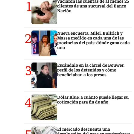
1
Vaciaron las cuentas de al menos 25
clientes de una sucursal del Banco
Nación
2
Nueva encuesta: Milei, Bullrich y
Massa medido en cada una de las
provincias del país: dónde gana cada
uno
3
Escándalo en la cárcel de Bouwer:
perfil de los detenidos y cómo
beneficiaban a los presos
4
Dólar Blue: a cuánto puede llegar su
cotización para fin de año
5
El mercado descuenta una
devaluación del peso en noviembre y