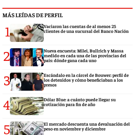
MÁS LEÍDAS DE PERFIL
1
Vaciaron las cuentas de al menos 25
clientes de una sucursal del Banco Nación
2
Nueva encuesta: Milei, Bullrich y Massa
medido en cada una de las provincias del
país: dónde gana cada uno
3
Escándalo en la cárcel de Bouwer: perfil de
los detenidos y cómo beneficiaban a los
presos
4
Dólar Blue: a cuánto puede llegar su
cotización para fin de año
5
El mercado descuenta una devaluación del
peso en noviembre y diciembre