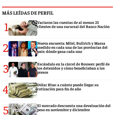
MÁS LEÍDAS DE PERFIL
1
Vaciaron las cuentas de al menos 25
clientes de una sucursal del Banco Nación
2
Nueva encuesta: Milei, Bullrich y Massa
medido en cada una de las provincias del
país: dónde gana cada uno
3
Escándalo en la cárcel de Bouwer: perfil de
los detenidos y cómo beneficiaban a los
presos
4
Dólar Blue: a cuánto puede llegar su
cotización para fin de año
5
El mercado descuenta una devaluación del
peso en noviembre y diciembre