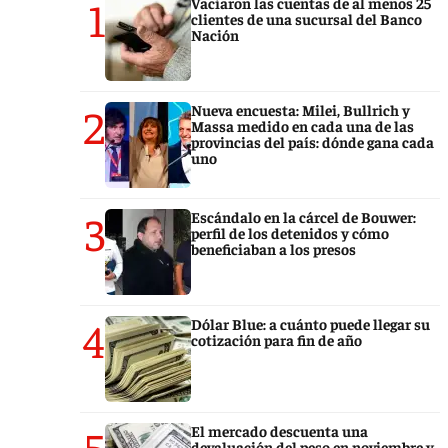
1
Vaciaron las cuentas de al menos 25
clientes de una sucursal del Banco
Nación
2
Nueva encuesta: Milei, Bullrich y
Massa medido en cada una de las
provincias del país: dónde gana cada
uno
3
Escándalo en la cárcel de Bouwer:
perfil de los detenidos y cómo
beneficiaban a los presos
4
Dólar Blue: a cuánto puede llegar su
cotización para fin de año
5
El mercado descuenta una
devaluación del peso en noviembre y