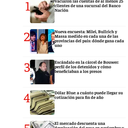
1
Vaciaron las cuentas de al menos 25
clientes de una sucursal del Banco
Nación
2
Nueva encuesta: Milei, Bullrich y
Massa medido en cada una de las
provincias del país: dónde gana cada
uno
3
Escándalo en la cárcel de Bouwer:
perfil de los detenidos y cómo
beneficiaban a los presos
4
Dólar Blue: a cuánto puede llegar su
cotización para fin de año
5
El mercado descuenta una
devaluación del peso en noviembre y