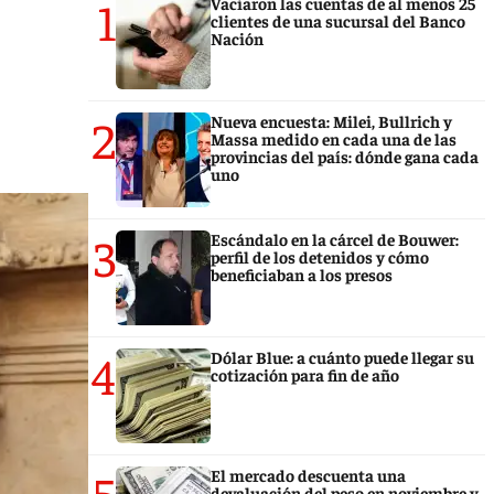
1
Vaciaron las cuentas de al menos 25
clientes de una sucursal del Banco
Nación
2
Nueva encuesta: Milei, Bullrich y
Massa medido en cada una de las
provincias del país: dónde gana cada
uno
3
Escándalo en la cárcel de Bouwer:
perfil de los detenidos y cómo
beneficiaban a los presos
4
Dólar Blue: a cuánto puede llegar su
cotización para fin de año
5
El mercado descuenta una
devaluación del peso en noviembre y