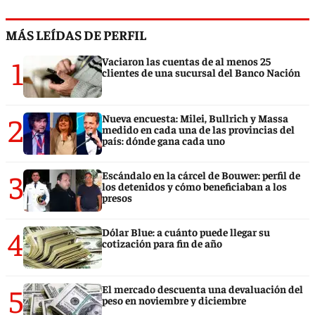
MÁS LEÍDAS DE PERFIL
1
Vaciaron las cuentas de al menos 25
clientes de una sucursal del Banco Nación
2
Nueva encuesta: Milei, Bullrich y Massa
medido en cada una de las provincias del
país: dónde gana cada uno
3
Escándalo en la cárcel de Bouwer: perfil de
los detenidos y cómo beneficiaban a los
presos
4
Dólar Blue: a cuánto puede llegar su
cotización para fin de año
5
El mercado descuenta una devaluación del
peso en noviembre y diciembre