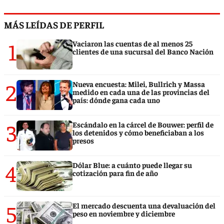
MÁS LEÍDAS DE PERFIL
1
Vaciaron las cuentas de al menos 25
clientes de una sucursal del Banco Nación
2
Nueva encuesta: Milei, Bullrich y Massa
medido en cada una de las provincias del
país: dónde gana cada uno
3
Escándalo en la cárcel de Bouwer: perfil de
los detenidos y cómo beneficiaban a los
presos
4
Dólar Blue: a cuánto puede llegar su
cotización para fin de año
5
El mercado descuenta una devaluación del
peso en noviembre y diciembre