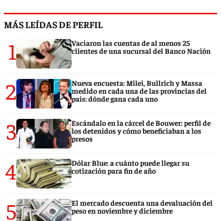
MÁS LEÍDAS DE PERFIL
1
Vaciaron las cuentas de al menos 25
clientes de una sucursal del Banco Nación
2
Nueva encuesta: Milei, Bullrich y Massa
medido en cada una de las provincias del
país: dónde gana cada uno
3
Escándalo en la cárcel de Bouwer: perfil de
los detenidos y cómo beneficiaban a los
presos
4
Dólar Blue: a cuánto puede llegar su
cotización para fin de año
5
El mercado descuenta una devaluación del
peso en noviembre y diciembre