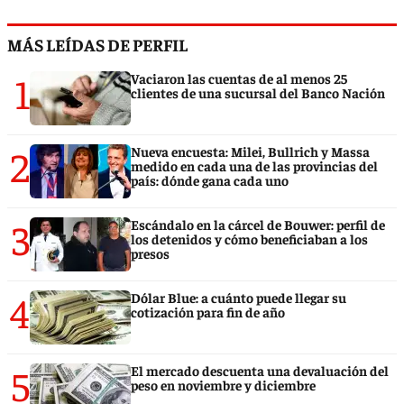
MÁS LEÍDAS DE PERFIL
1
Vaciaron las cuentas de al menos 25
clientes de una sucursal del Banco Nación
2
Nueva encuesta: Milei, Bullrich y Massa
medido en cada una de las provincias del
país: dónde gana cada uno
3
Escándalo en la cárcel de Bouwer: perfil de
los detenidos y cómo beneficiaban a los
presos
4
Dólar Blue: a cuánto puede llegar su
cotización para fin de año
5
El mercado descuenta una devaluación del
peso en noviembre y diciembre