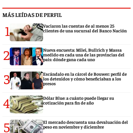
MÁS LEÍDAS DE PERFIL
1
Vaciaron las cuentas de al menos 25
clientes de una sucursal del Banco Nación
2
Nueva encuesta: Milei, Bullrich y Massa
medido en cada una de las provincias del
país: dónde gana cada uno
3
Escándalo en la cárcel de Bouwer: perfil de
los detenidos y cómo beneficiaban a los
presos
4
Dólar Blue: a cuánto puede llegar su
cotización para fin de año
5
El mercado descuenta una devaluación del
peso en noviembre y diciembre