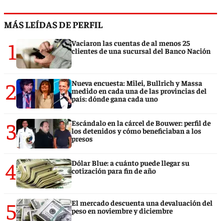
MÁS LEÍDAS DE PERFIL
1
Vaciaron las cuentas de al menos 25
clientes de una sucursal del Banco Nación
2
Nueva encuesta: Milei, Bullrich y Massa
medido en cada una de las provincias del
país: dónde gana cada uno
3
Escándalo en la cárcel de Bouwer: perfil de
los detenidos y cómo beneficiaban a los
presos
4
Dólar Blue: a cuánto puede llegar su
cotización para fin de año
5
El mercado descuenta una devaluación del
peso en noviembre y diciembre