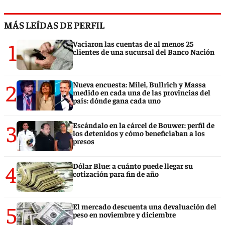
MÁS LEÍDAS DE PERFIL
1
Vaciaron las cuentas de al menos 25
clientes de una sucursal del Banco Nación
2
Nueva encuesta: Milei, Bullrich y Massa
medido en cada una de las provincias del
país: dónde gana cada uno
3
Escándalo en la cárcel de Bouwer: perfil de
los detenidos y cómo beneficiaban a los
presos
4
Dólar Blue: a cuánto puede llegar su
cotización para fin de año
5
El mercado descuenta una devaluación del
peso en noviembre y diciembre