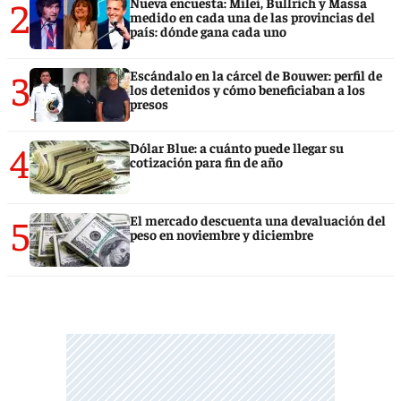
2
Nueva encuesta: Milei, Bullrich y Massa
medido en cada una de las provincias del
país: dónde gana cada uno
3
Escándalo en la cárcel de Bouwer: perfil de
los detenidos y cómo beneficiaban a los
presos
4
Dólar Blue: a cuánto puede llegar su
cotización para fin de año
5
El mercado descuenta una devaluación del
peso en noviembre y diciembre