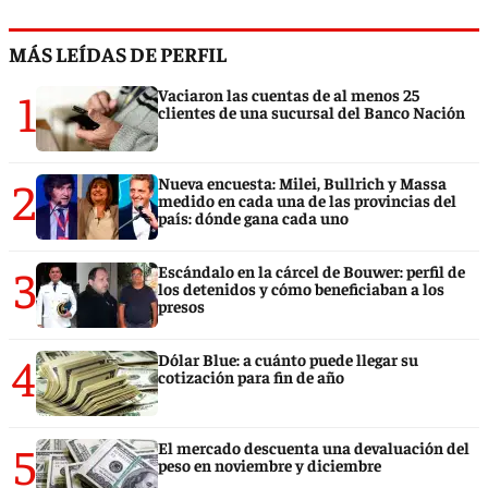
MÁS LEÍDAS DE PERFIL
1
Vaciaron las cuentas de al menos 25
clientes de una sucursal del Banco Nación
2
Nueva encuesta: Milei, Bullrich y Massa
medido en cada una de las provincias del
país: dónde gana cada uno
3
Escándalo en la cárcel de Bouwer: perfil de
los detenidos y cómo beneficiaban a los
presos
4
Dólar Blue: a cuánto puede llegar su
cotización para fin de año
5
El mercado descuenta una devaluación del
peso en noviembre y diciembre