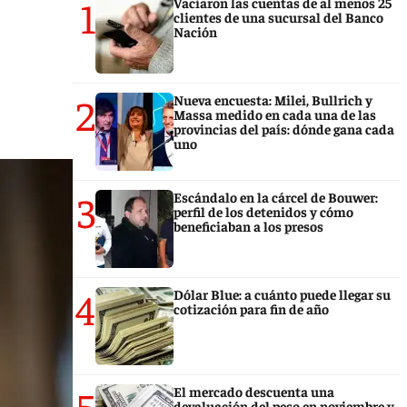
1
Vaciaron las cuentas de al menos 25
clientes de una sucursal del Banco
Nación
2
Nueva encuesta: Milei, Bullrich y
Massa medido en cada una de las
provincias del país: dónde gana cada
uno
3
Escándalo en la cárcel de Bouwer:
perfil de los detenidos y cómo
beneficiaban a los presos
4
Dólar Blue: a cuánto puede llegar su
cotización para fin de año
5
El mercado descuenta una
devaluación del peso en noviembre y