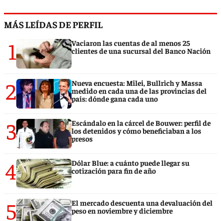
MÁS LEÍDAS DE PERFIL
1
Vaciaron las cuentas de al menos 25
clientes de una sucursal del Banco Nación
2
Nueva encuesta: Milei, Bullrich y Massa
medido en cada una de las provincias del
país: dónde gana cada uno
3
Escándalo en la cárcel de Bouwer: perfil de
los detenidos y cómo beneficiaban a los
presos
4
Dólar Blue: a cuánto puede llegar su
cotización para fin de año
5
El mercado descuenta una devaluación del
peso en noviembre y diciembre