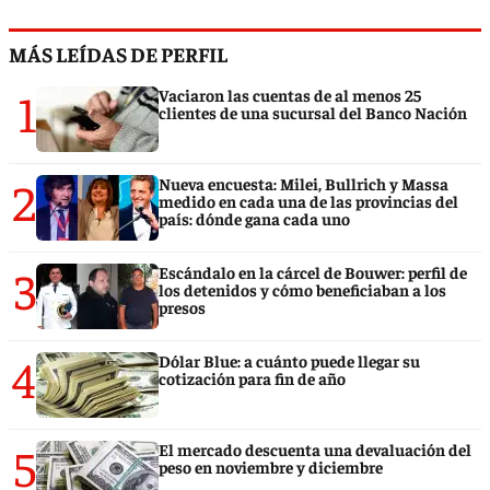
MÁS LEÍDAS DE PERFIL
1
Vaciaron las cuentas de al menos 25
clientes de una sucursal del Banco Nación
2
Nueva encuesta: Milei, Bullrich y Massa
medido en cada una de las provincias del
país: dónde gana cada uno
3
Escándalo en la cárcel de Bouwer: perfil de
los detenidos y cómo beneficiaban a los
presos
4
Dólar Blue: a cuánto puede llegar su
cotización para fin de año
5
El mercado descuenta una devaluación del
peso en noviembre y diciembre