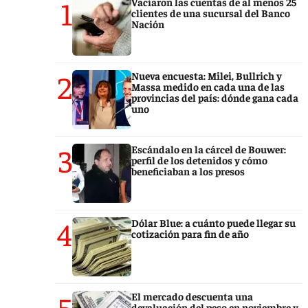
1
Vaciaron las cuentas de al menos 25
clientes de una sucursal del Banco
Nación
2
Nueva encuesta: Milei, Bullrich y
Massa medido en cada una de las
provincias del país: dónde gana cada
uno
3
Escándalo en la cárcel de Bouwer:
perfil de los detenidos y cómo
beneficiaban a los presos
4
Dólar Blue: a cuánto puede llegar su
cotización para fin de año
5
El mercado descuenta una
devaluación del peso en noviembre y