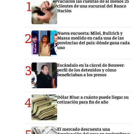
1
Vaciaron las cuentas de al menos 25
clientes de una sucursal del Banco
Nación
2
Nueva encuesta: Milei, Bullrich y
Massa medido en cada una de las
provincias del país: dónde gana cada
uno
3
Escándalo en la cárcel de Bouwer:
perfil de los detenidos y cómo
beneficiaban a los presos
4
Dólar Blue: a cuánto puede llegar su
cotización para fin de año
5
El mercado descuenta una
devaluación del peso en noviembre y