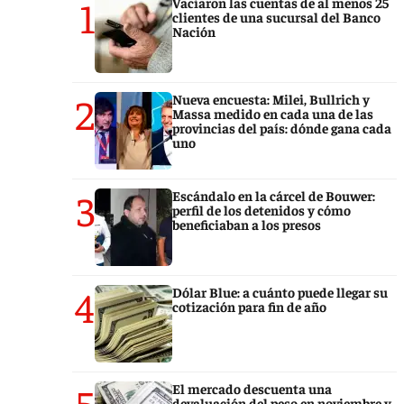
1
Vaciaron las cuentas de al menos 25
clientes de una sucursal del Banco
Nación
2
Nueva encuesta: Milei, Bullrich y
Massa medido en cada una de las
provincias del país: dónde gana cada
uno
3
Escándalo en la cárcel de Bouwer:
perfil de los detenidos y cómo
beneficiaban a los presos
4
Dólar Blue: a cuánto puede llegar su
cotización para fin de año
5
El mercado descuenta una
devaluación del peso en noviembre y