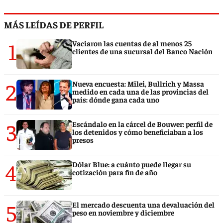
MÁS LEÍDAS DE PERFIL
1
Vaciaron las cuentas de al menos 25
clientes de una sucursal del Banco Nación
2
Nueva encuesta: Milei, Bullrich y Massa
medido en cada una de las provincias del
país: dónde gana cada uno
3
Escándalo en la cárcel de Bouwer: perfil de
los detenidos y cómo beneficiaban a los
presos
4
Dólar Blue: a cuánto puede llegar su
cotización para fin de año
5
El mercado descuenta una devaluación del
peso en noviembre y diciembre