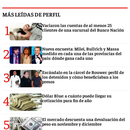
MÁS LEÍDAS DE PERFIL
1
Vaciaron las cuentas de al menos 25
clientes de una sucursal del Banco Nación
2
Nueva encuesta: Milei, Bullrich y Massa
medido en cada una de las provincias del
país: dónde gana cada uno
3
Escándalo en la cárcel de Bouwer: perfil de
los detenidos y cómo beneficiaban a los
presos
4
Dólar Blue: a cuánto puede llegar su
cotización para fin de año
5
El mercado descuenta una devaluación del
peso en noviembre y diciembre