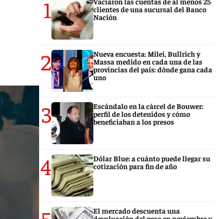
1
Vaciaron las cuentas de al menos 25
clientes de una sucursal del Banco
Nación
2
Nueva encuesta: Milei, Bullrich y
Massa medido en cada una de las
provincias del país: dónde gana cada
uno
3
Escándalo en la cárcel de Bouwer:
perfil de los detenidos y cómo
beneficiaban a los presos
4
Dólar Blue: a cuánto puede llegar su
cotización para fin de año
5
El mercado descuenta una
devaluación del peso en noviembre y