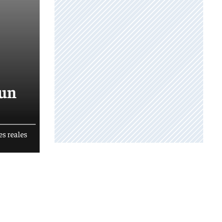
 un
es reales