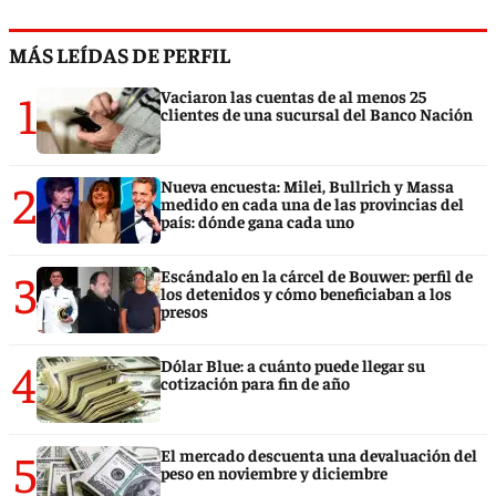
MÁS LEÍDAS DE PERFIL
1
Vaciaron las cuentas de al menos 25
clientes de una sucursal del Banco Nación
2
Nueva encuesta: Milei, Bullrich y Massa
medido en cada una de las provincias del
país: dónde gana cada uno
3
Escándalo en la cárcel de Bouwer: perfil de
los detenidos y cómo beneficiaban a los
presos
4
Dólar Blue: a cuánto puede llegar su
cotización para fin de año
5
El mercado descuenta una devaluación del
peso en noviembre y diciembre