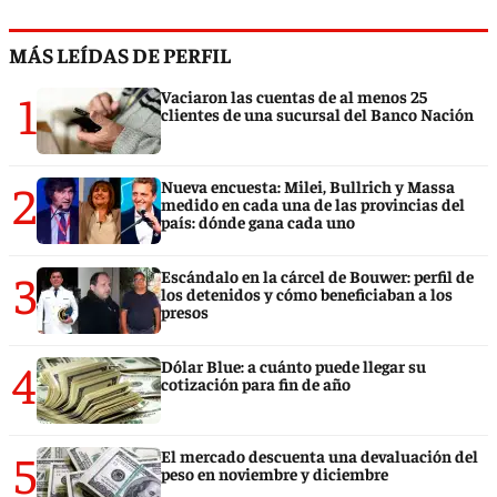
MÁS LEÍDAS DE PERFIL
1
Vaciaron las cuentas de al menos 25
clientes de una sucursal del Banco Nación
2
Nueva encuesta: Milei, Bullrich y Massa
medido en cada una de las provincias del
país: dónde gana cada uno
3
Escándalo en la cárcel de Bouwer: perfil de
los detenidos y cómo beneficiaban a los
presos
4
Dólar Blue: a cuánto puede llegar su
cotización para fin de año
5
El mercado descuenta una devaluación del
peso en noviembre y diciembre