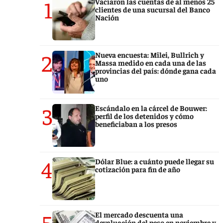
1
Vaciaron las cuentas de al menos 25
clientes de una sucursal del Banco
Nación
2
Nueva encuesta: Milei, Bullrich y
Massa medido en cada una de las
provincias del país: dónde gana cada
uno
3
Escándalo en la cárcel de Bouwer:
perfil de los detenidos y cómo
beneficiaban a los presos
4
Dólar Blue: a cuánto puede llegar su
cotización para fin de año
5
El mercado descuenta una
devaluación del peso en noviembre y