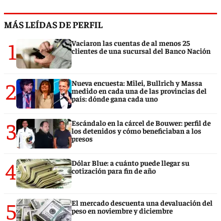
MÁS LEÍDAS DE PERFIL
1
Vaciaron las cuentas de al menos 25
clientes de una sucursal del Banco Nación
2
Nueva encuesta: Milei, Bullrich y Massa
medido en cada una de las provincias del
país: dónde gana cada uno
3
Escándalo en la cárcel de Bouwer: perfil de
los detenidos y cómo beneficiaban a los
presos
4
Dólar Blue: a cuánto puede llegar su
cotización para fin de año
5
El mercado descuenta una devaluación del
peso en noviembre y diciembre