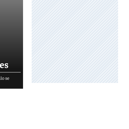
nes
ulo se