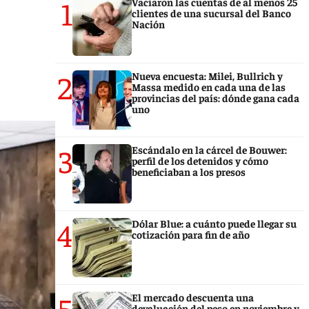
1
Vaciaron las cuentas de al menos 25
clientes de una sucursal del Banco
Nación
2
Nueva encuesta: Milei, Bullrich y
Massa medido en cada una de las
provincias del país: dónde gana cada
uno
3
Escándalo en la cárcel de Bouwer:
perfil de los detenidos y cómo
beneficiaban a los presos
4
Dólar Blue: a cuánto puede llegar su
cotización para fin de año
5
El mercado descuenta una
devaluación del peso en noviembre y