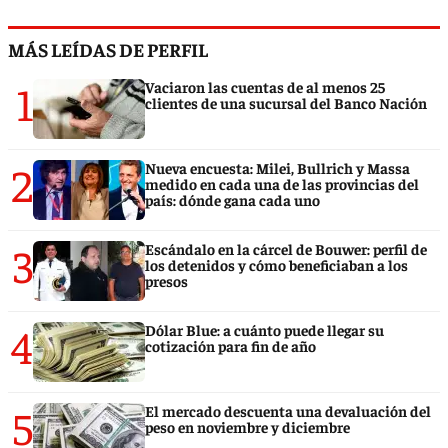
MÁS LEÍDAS DE PERFIL
1
Vaciaron las cuentas de al menos 25
clientes de una sucursal del Banco Nación
2
Nueva encuesta: Milei, Bullrich y Massa
medido en cada una de las provincias del
país: dónde gana cada uno
3
Escándalo en la cárcel de Bouwer: perfil de
los detenidos y cómo beneficiaban a los
presos
4
Dólar Blue: a cuánto puede llegar su
cotización para fin de año
5
El mercado descuenta una devaluación del
peso en noviembre y diciembre