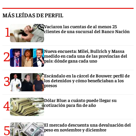
MÁS LEÍDAS DE PERFIL
1
Vaciaron las cuentas de al menos 25
clientes de una sucursal del Banco Nación
2
Nueva encuesta: Milei, Bullrich y Massa
medido en cada una de las provincias del
país: dónde gana cada uno
3
Escándalo en la cárcel de Bouwer: perfil de
los detenidos y cómo beneficiaban a los
presos
4
Dólar Blue: a cuánto puede llegar su
cotización para fin de año
5
El mercado descuenta una devaluación del
peso en noviembre y diciembre