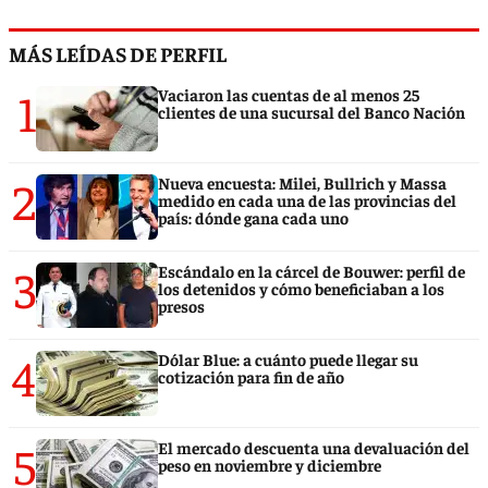
MÁS LEÍDAS DE PERFIL
1
Vaciaron las cuentas de al menos 25
clientes de una sucursal del Banco Nación
2
Nueva encuesta: Milei, Bullrich y Massa
medido en cada una de las provincias del
país: dónde gana cada uno
3
Escándalo en la cárcel de Bouwer: perfil de
los detenidos y cómo beneficiaban a los
presos
4
Dólar Blue: a cuánto puede llegar su
cotización para fin de año
5
El mercado descuenta una devaluación del
peso en noviembre y diciembre