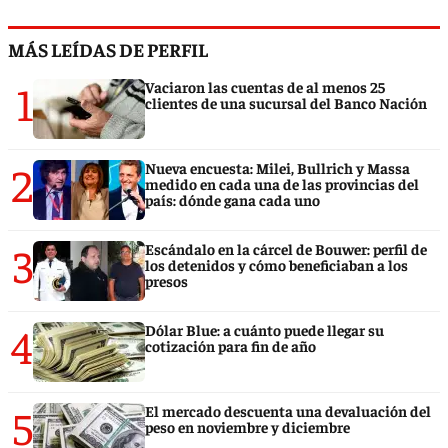
MÁS LEÍDAS DE PERFIL
1
Vaciaron las cuentas de al menos 25
clientes de una sucursal del Banco Nación
2
Nueva encuesta: Milei, Bullrich y Massa
medido en cada una de las provincias del
país: dónde gana cada uno
3
Escándalo en la cárcel de Bouwer: perfil de
los detenidos y cómo beneficiaban a los
presos
4
Dólar Blue: a cuánto puede llegar su
cotización para fin de año
5
El mercado descuenta una devaluación del
peso en noviembre y diciembre