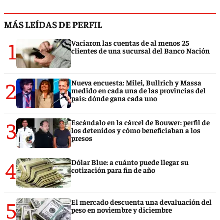
MÁS LEÍDAS DE PERFIL
1
Vaciaron las cuentas de al menos 25
clientes de una sucursal del Banco Nación
2
Nueva encuesta: Milei, Bullrich y Massa
medido en cada una de las provincias del
país: dónde gana cada uno
3
Escándalo en la cárcel de Bouwer: perfil de
los detenidos y cómo beneficiaban a los
presos
4
Dólar Blue: a cuánto puede llegar su
cotización para fin de año
5
El mercado descuenta una devaluación del
peso en noviembre y diciembre