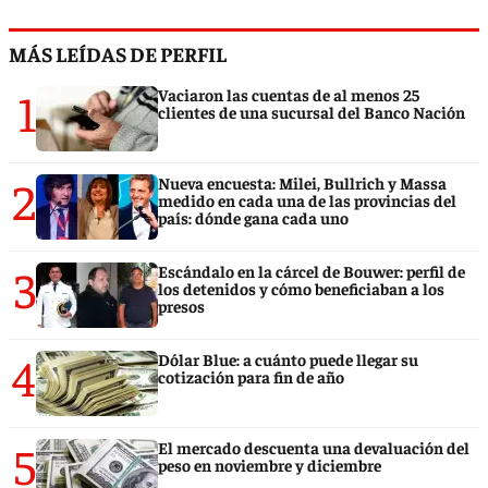
MÁS LEÍDAS DE PERFIL
1
Vaciaron las cuentas de al menos 25
clientes de una sucursal del Banco Nación
2
Nueva encuesta: Milei, Bullrich y Massa
medido en cada una de las provincias del
país: dónde gana cada uno
3
Escándalo en la cárcel de Bouwer: perfil de
los detenidos y cómo beneficiaban a los
presos
4
Dólar Blue: a cuánto puede llegar su
cotización para fin de año
5
El mercado descuenta una devaluación del
peso en noviembre y diciembre