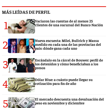
MÁS LEÍDAS DE PERFIL
1
Vaciaron las cuentas de al menos 25
clientes de una sucursal del Banco Nación
2
Nueva encuesta: Milei, Bullrich y Massa
medido en cada una de las provincias del
país: dónde gana cada uno
3
Escándalo en la cárcel de Bouwer: perfil de
los detenidos y cómo beneficiaban a los
presos
4
Dólar Blue: a cuánto puede llegar su
cotización para fin de año
5
El mercado descuenta una devaluación del
peso en noviembre y diciembre