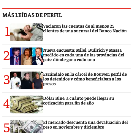
MÁS LEÍDAS DE PERFIL
1
Vaciaron las cuentas de al menos 25
clientes de una sucursal del Banco Nación
2
Nueva encuesta: Milei, Bullrich y Massa
medido en cada una de las provincias del
país: dónde gana cada uno
3
Escándalo en la cárcel de Bouwer: perfil de
los detenidos y cómo beneficiaban a los
presos
4
Dólar Blue: a cuánto puede llegar su
cotización para fin de año
5
El mercado descuenta una devaluación del
peso en noviembre y diciembre