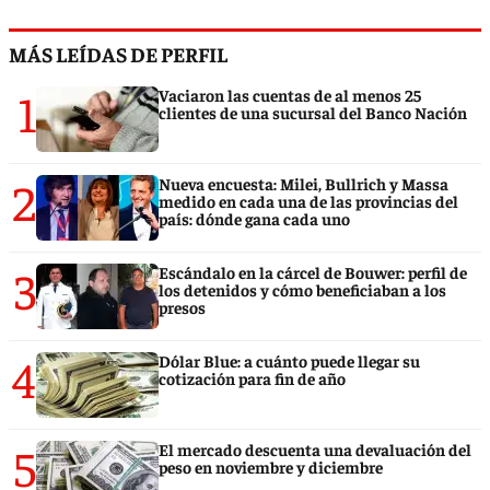
MÁS LEÍDAS DE PERFIL
1
Vaciaron las cuentas de al menos 25
clientes de una sucursal del Banco Nación
2
Nueva encuesta: Milei, Bullrich y Massa
medido en cada una de las provincias del
país: dónde gana cada uno
3
Escándalo en la cárcel de Bouwer: perfil de
los detenidos y cómo beneficiaban a los
presos
4
Dólar Blue: a cuánto puede llegar su
cotización para fin de año
5
El mercado descuenta una devaluación del
peso en noviembre y diciembre