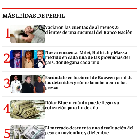
MÁS LEÍDAS DE PERFIL
1
Vaciaron las cuentas de al menos 25
clientes de una sucursal del Banco Nación
2
Nueva encuesta: Milei, Bullrich y Massa
medido en cada una de las provincias del
país: dónde gana cada uno
3
Escándalo en la cárcel de Bouwer: perfil de
los detenidos y cómo beneficiaban a los
presos
4
Dólar Blue: a cuánto puede llegar su
cotización para fin de año
5
El mercado descuenta una devaluación del
peso en noviembre y diciembre