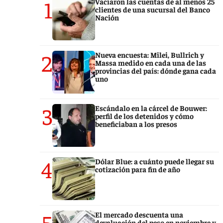
1
Vaciaron las cuentas de al menos 25
clientes de una sucursal del Banco
Nación
2
Nueva encuesta: Milei, Bullrich y
Massa medido en cada una de las
provincias del país: dónde gana cada
uno
3
Escándalo en la cárcel de Bouwer:
perfil de los detenidos y cómo
beneficiaban a los presos
4
Dólar Blue: a cuánto puede llegar su
cotización para fin de año
5
El mercado descuenta una
devaluación del peso en noviembre y